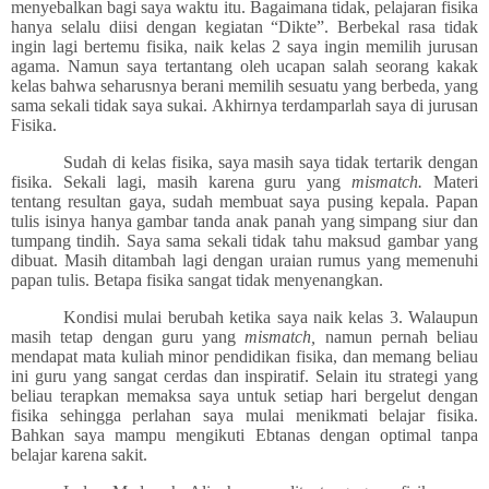
menyebalkan bagi saya waktu itu. Bagaimana tidak, pelajaran fisika
hanya selalu diisi dengan kegiatan “Dikte”. Berbekal rasa tidak
ingin lagi bertemu fisika, naik kelas 2 saya ingin memilih jurusan
agama. Namun saya tertantang oleh ucapan salah seorang kakak
kelas bahwa seharusnya berani memilih sesuatu yang berbeda, yang
sama sekali tidak saya sukai. Akhirnya terdamparlah saya di jurusan
Fisika.
Sudah di kelas fisika, saya masih saya tidak tertarik dengan
fisika. Sekali lagi, masih karena guru yang
mismatch.
Materi
tentang resultan gaya, sudah membuat saya pusing kepala. Papan
tulis isinya hanya gambar tanda anak panah yang simpang siur dan
tumpang tindih. Saya sama sekali tidak tahu maksud gambar yang
dibuat. Masih ditambah lagi dengan uraian rumus yang memenuhi
papan tulis. Betapa fisika sangat tidak menyenangkan.
Kondisi mulai berubah ketika saya naik kelas 3. Walaupun
masih tetap dengan guru yang
mismatch,
namun pernah beliau
mendapat mata kuliah minor pendidikan fisika, dan memang beliau
ini guru yang sangat cerdas dan inspiratif. Selain itu strategi yang
beliau terapkan memaksa saya untuk setiap hari bergelut dengan
fisika sehingga perlahan saya mulai menikmati belajar fisika.
Bahkan saya mampu mengikuti Ebtanas dengan optimal tanpa
belajar karena sakit.