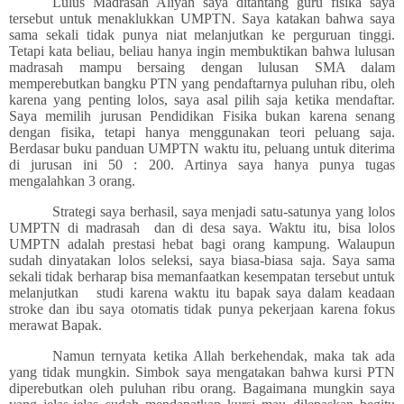
Lulus Madrasah Aliyah saya ditantang guru fisika saya
tersebut untuk menaklukkan UMPTN. Saya katakan bahwa saya
sama sekali tidak punya niat melanjutkan ke perguruan tinggi.
Tetapi kata beliau, beliau hanya ingin membuktikan bahwa lulusan
madrasah mampu bersaing dengan lulusan SMA dalam
memperebutkan bangku PTN yang pendaftarnya puluhan ribu, oleh
karena yang penting lolos, saya asal pilih saja ketika mendaftar.
Saya memilih jurusan Pendidikan Fisika bukan karena senang
dengan fisika, tetapi hanya menggunakan teori peluang saja.
Berdasar buku panduan UMPTN waktu itu, peluang untuk diterima
di jurusan ini 50 : 200. Artinya saya hanya punya tugas
mengalahkan 3 orang.
Strategi saya berhasil, saya menjadi satu-satunya yang lolos
UMPTN di madrasah
dan di desa saya. Waktu itu, bisa lolos
UMPTN adalah prestasi hebat bagi orang kampung. Walaupun
sudah dinyatakan lolos seleksi, saya biasa-biasa saja. Saya sama
sekali tidak berharap bisa memanfaatkan kesempatan tersebut untuk
melanjutkan
studi karena waktu itu bapak saya dalam keadaan
stroke dan ibu saya otomatis tidak punya pekerjaan karena fokus
merawat Bapak.
Namun ternyata ketika Allah berkehendak, maka tak ada
yang tidak mungkin. Simbok saya mengatakan bahwa kursi PTN
diperebutkan oleh puluhan ribu orang. Bagaimana mungkin saya