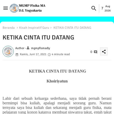
Aug
7
2026
Beranda
Kisah Inspiratif Guru
KETIKA CINTA ITU DATANG
KETIKA CINTA ITU DATANG
person
Author -
mgmpfismadiy
share
0
Kamis, Juni 17, 2021
4 minute read
KETIKA CINTA ITU DATANG
Khoiriyatun
Lahir dari sebuah keluarga sederhana, saya tidak pernah berani
bermimpi bisa kuliah, apalagi menjadi seorang guru. Namun
ternyata saya bisa kuliah dan sekarang menjadi guru fisika, mata
pelajaran yang konon katanya membuat siswanya takut, entah takut