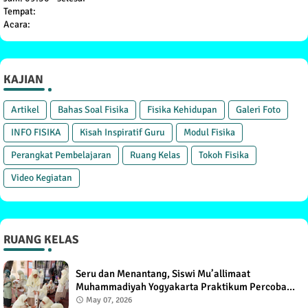
Tempat:
Acara:
KAJIAN
Artikel
Bahas Soal Fisika
Fisika Kehidupan
Galeri Foto
INFO FISIKA
Kisah Inspiratif Guru
Modul Fisika
Perangkat Pembelajaran
Ruang Kelas
Tokoh Fisika
Video Kegiatan
RUANG KELAS
Seru dan Menantang, Siswi Mu’allimaat
Muhammadiyah Yogyakarta Praktikum Percobaan
Torricelli
May 07, 2026