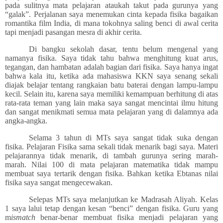
pada sulitnya mata pelajaran ataukah takut pada gurunya yang
“galak”. Perjalanan saya menemukan cinta kepada fisika bagaikan
romantika film India, di mana tokohnya saling benci di awal cerita
tapi menjadi pasangan mesra di akhir cerita.
Di bangku sekolah dasar, tentu belum mengenal yang
namanya fisika. Saya tidak tahu bahwa menghitung kuat arus,
tegangan, dan hambatan adalah bagian dari fisika. Saya hanya ingat
bahwa kala itu, ketika ada mahasiswa KKN saya senang sekali
diajak belajar tentang rangkaian batu baterai dengan lampu-lampu
kecil. Selain itu, karena saya memiliki kemampuan berhitung di atas
rata-rata teman yang lain maka saya sangat mencintai ilmu hitung
dan sangat menikmati semua mata pelajaran yang di dalamnya ada
angka-angka.
Selama 3 tahun di MTs saya sangat tidak suka dengan
fisika. Pelajaran Fisika sama sekali tidak menarik bagi saya. Materi
pelajarannya tidak menarik, di tambah gurunya sering marah-
marah. Nilai 100 di mata pelajaran matematika tidak mampu
membuat saya tertarik dengan fisika. Bahkan ketika Ebtanas nilai
fisika saya sangat mengecewakan.
Selepas MTs saya melanjutkan ke Madrasah Aliyah. Kelas
1 saya lalui tetap dengan kesan “benci” dengan fisika. Guru yang
m
ismatch
benar-benar membuat fisika menjadi pelajaran yang