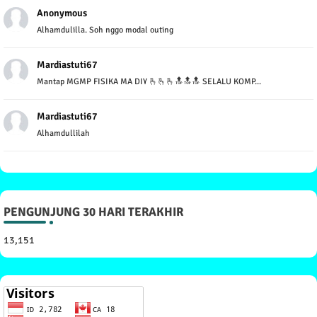
Anonymous
Alhamdulilla. Soh nggo modal outing
Mardiastuti67
Mantap MGMP FISIKA MA DIY 🫰🫰🫰🔝🔝🔝 SELALU KOMP...
Mardiastuti67
Alhamdullilah
PENGUNJUNG 30 HARI TERAKHIR
13,151