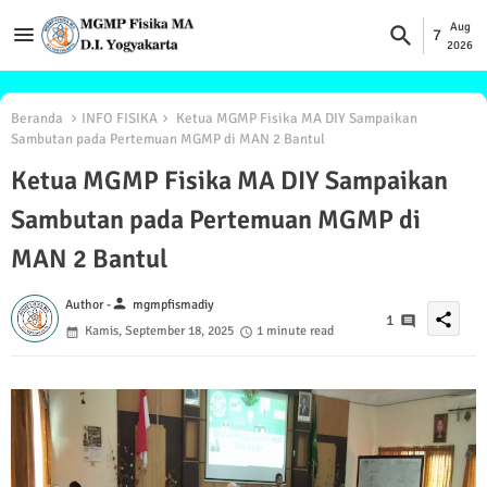
Aug
7
2026
Beranda
INFO FISIKA
Ketua MGMP Fisika MA DIY Sampaikan
Sambutan pada Pertemuan MGMP di MAN 2 Bantul
Ketua MGMP Fisika MA DIY Sampaikan
Sambutan pada Pertemuan MGMP di
MAN 2 Bantul
person
Author -
mgmpfismadiy
share
1
Kamis, September 18, 2025
1 minute read