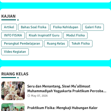
KAJIAN
Artikel
Bahas Soal Fisika
Fisika Kehidupan
Galeri Foto
INFO FISIKA
Kisah Inspiratif Guru
Modul Fisika
Perangkat Pembelajaran
Ruang Kelas
Tokoh Fisika
Video Kegiatan
RUANG KELAS
Seru dan Menantang, Siswi Mu’allimaat
Muhammadiyah Yogyakarta Praktikum Percobaan
Torricelli
May 07, 2026
Praktikum Fisika: Mengkaji Hubungan Kalor