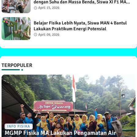
dengan Suhu dan Massa Benda, Siswa XI F1 MAN
4 Bantul Antusias
April 15, 2026
Belajar Fisika Lebih Nyata, Siswa MAN 4 Bantul
Lakukan Praktikum Energi Potensial
April 09, 2026
TERPOPULER
INFO FISIKA
MGMP Fisika MA Lakukan Pengamatan Air