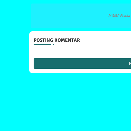
MGMP Fisika 
POSTING KOMENTAR
P