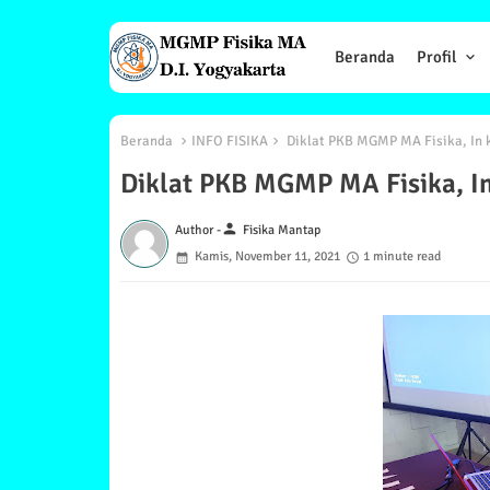
Beranda
Profil
Beranda
INFO FISIKA
Diklat PKB MGMP MA Fisika, In k
Diklat PKB MGMP MA Fisika, In
person
Author -
Fisika Mantap
Kamis, November 11, 2021
1 minute read