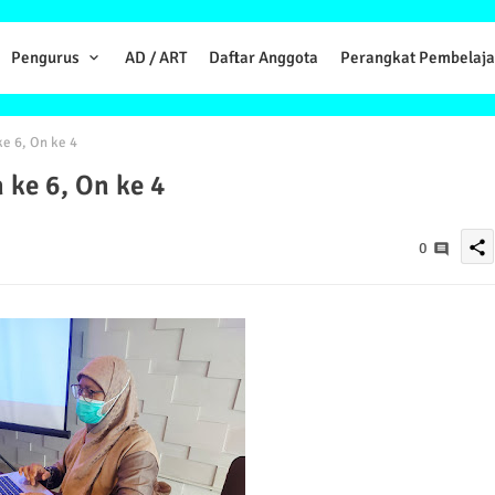
Pengurus
AD / ART
Daftar Anggota
Perangkat Pembelaja
e 6, On ke 4
 ke 6, On ke 4
share
0