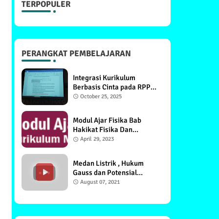
TERPOPULER
PERANGKAT PEMBELAJARAN
Integrasi Kurikulum
Berbasis Cinta pada RPP
Materi Pemanasan Global
October 25, 2025
di MGMP Fisika MA DIY
Modul Ajar Fisika Bab
Hakikat Fisika Dan
Pengukuran
April 29, 2023
Medan Listrik , Hukum
Gauss dan Potensial
Listrik
August 07, 2021