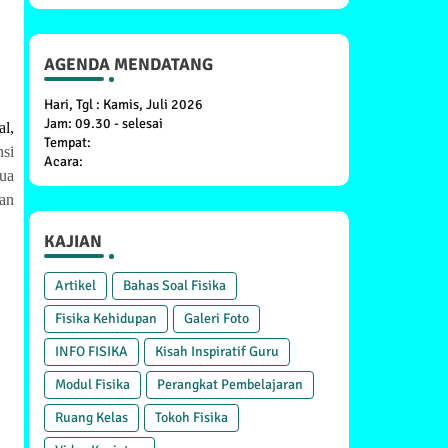
AGENDA MENDATANG
Hari, Tgl : Kamis, Juli 2026
Jam: 09.30 - selesai
l,
Tempat:
nsi
Acara:
ua
gan
KAJIAN
Artikel
Bahas Soal Fisika
Fisika Kehidupan
Galeri Foto
INFO FISIKA
Kisah Inspiratif Guru
Modul Fisika
Perangkat Pembelajaran
Ruang Kelas
Tokoh Fisika