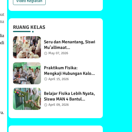
Video Kegiatan
at
na
RUANG KELAS
ia
Seru dan Menantang, Siswi
di
Mu’allimaat
Muhammadiyah
May 07, 2026
Yogyakarta Praktikum
Percobaan Torricelli
Praktikum Fisika:
Mengkaji Hubungan Kalor
dengan Suhu dan Massa
April 15, 2026
Benda, Siswa XI F1 MAN 4
Bantul Antusias
Belajar Fisika Lebih Nyata,
Siswa MAN 4 Bantul
Lakukan Praktikum Energi
April 09, 2026
Potensial
a.