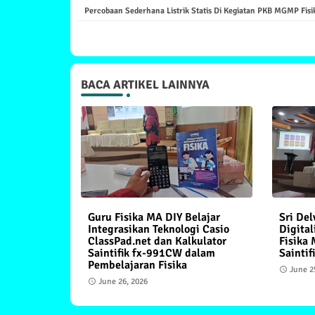
Percobaan Sederhana Listrik Statis Di Kegiatan PKB MGMP Fisi
BACA ARTIKEL LAINNYA
Guru Fisika MA DIY Belajar
Sri Del
Integrasikan Teknologi Casio
Digital
ClassPad.net dan Kalkulator
Fisika 
Saintifik fx-991CW dalam
Saintif
Pembelajaran Fisika
June 2
June 26, 2026