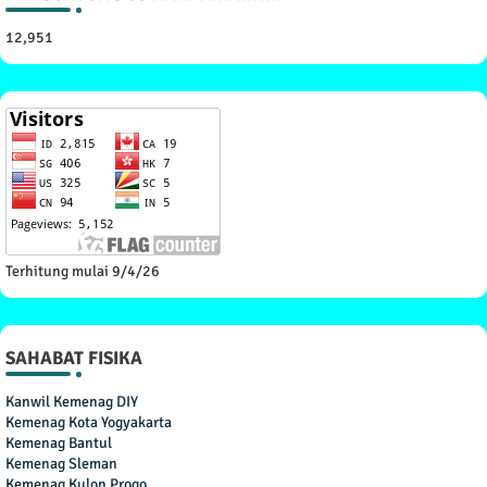
12,951
Terhitung mulai 9/4/26
SAHABAT FISIKA
Kanwil Kemenag DIY
Kemenag Kota Yogyakarta
Kemenag Bantul
Kemenag Sleman
Kemenag Kulon Progo