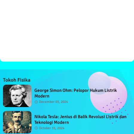
Tokoh Fisika
George Simon Ohm: Pelopor Hukum Listrik
Modern
December 03, 2024
Nikola Tesla: Jenius di Balik Revolusi Listrik dan
Teknologi Modern
October 31, 2024