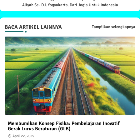
Aliyah Se- D.I. Yogyakarta. Dari Jogja Untuk Indonesia
BACA ARTIKEL LAINNYA
Tampilkan selengkapnya
Membumikan Konsep Fisika: Pembelajaran Inovatif
Gerak Lurus Beraturan (GLB)
April 22, 2025