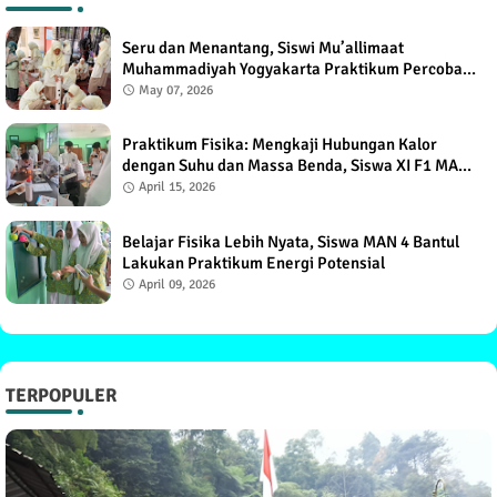
Seru dan Menantang, Siswi Mu’allimaat
Muhammadiyah Yogyakarta Praktikum Percobaan
Torricelli
May 07, 2026
Praktikum Fisika: Mengkaji Hubungan Kalor
dengan Suhu dan Massa Benda, Siswa XI F1 MAN
4 Bantul Antusias
April 15, 2026
Belajar Fisika Lebih Nyata, Siswa MAN 4 Bantul
Lakukan Praktikum Energi Potensial
April 09, 2026
TERPOPULER