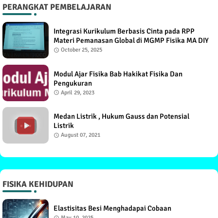
PERANGKAT PEMBELAJARAN
Integrasi Kurikulum Berbasis Cinta pada RPP
Materi Pemanasan Global di MGMP Fisika MA DIY
October 25, 2025
Modul Ajar Fisika Bab Hakikat Fisika Dan
Pengukuran
April 29, 2023
Medan Listrik , Hukum Gauss dan Potensial
Listrik
August 07, 2021
FISIKA KEHIDUPAN
Elastisitas Besi Menghadapai Cobaan
May 10, 2025