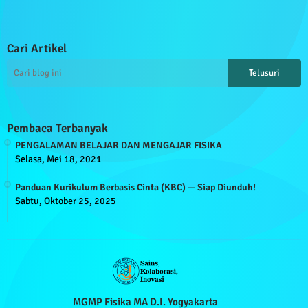
Cari Artikel
Pembaca Terbanyak
PENGALAMAN BELAJAR DAN MENGAJAR FISIKA
Selasa, Mei 18, 2021
Panduan Kurikulum Berbasis Cinta (KBC) — Siap Diunduh!
Sabtu, Oktober 25, 2025
MGMP Fisika MA D.I. Yogyakarta