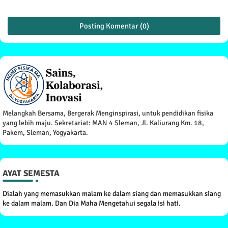
Posting Komentar (0)
Melangkah Bersama, Bergerak Menginspirasi, untuk pendidikan fisika
yang lebih maju. Sekretariat: MAN 4 Sleman, Jl. Kaliurang Km. 18,
Pakem, Sleman, Yogyakarta.
AYAT SEMESTA
Dialah yang memasukkan malam ke dalam siang dan memasukkan siang
ke dalam malam. Dan Dia Maha Mengetahui segala isi hati.