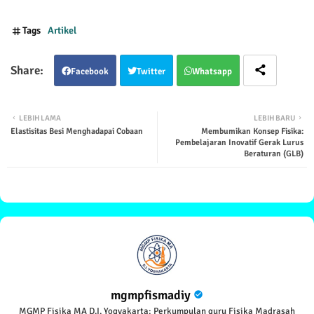
Tags
Artikel
Facebook
Twitter
Whatsapp
LEBIH LAMA
LEBIH BARU
Elastisitas Besi Menghadapai Cobaan
Membumikan Konsep Fisika:
Pembelajaran Inovatif Gerak Lurus
Beraturan (GLB)
mgmpfismadiy
MGMP Fisika MA D.I. Yogyakarta: Perkumpulan guru Fisika Madrasah